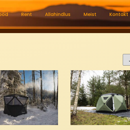
ood
Rent
Allahindlus
Meist
Kontakt