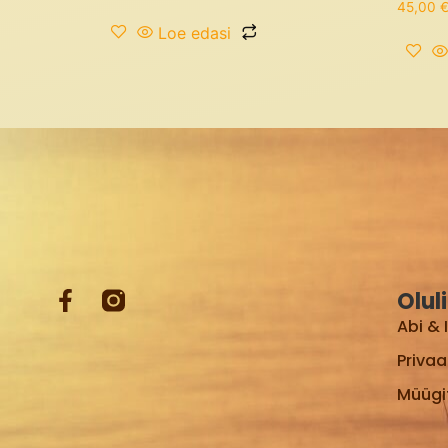
45,00
Loe edasi
Olul
Abi & 
Privaa
Müügi