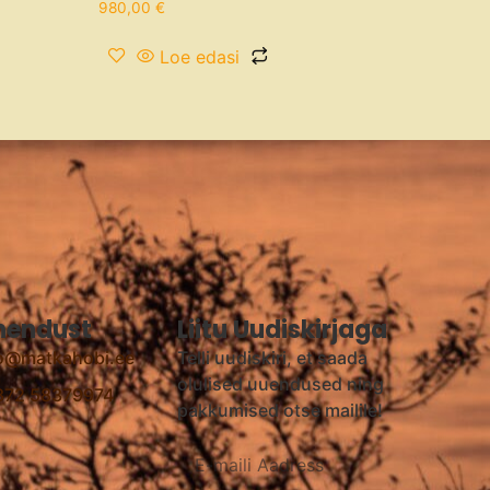
980,00
€
Loe edasi
hendust
Liitu Uudiskirjaga
fo@matkahobi.ee
Telli uudiskiri, et saada
olulised uuendused ning
+372 58379974
pakkumised otse mailile!