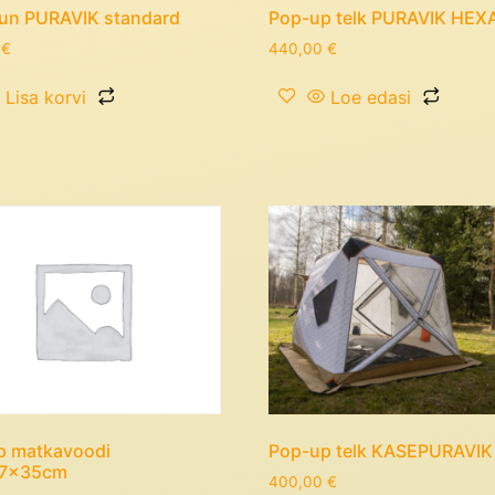
aun PURAVIK standard
Pop-up telk PURAVIK HEX
0
€
440,00
€
Lisa korvi
Loe edasi
Pop-up telk KASEPURAVIK
p matkavoodi
7x35cm
400,00
€