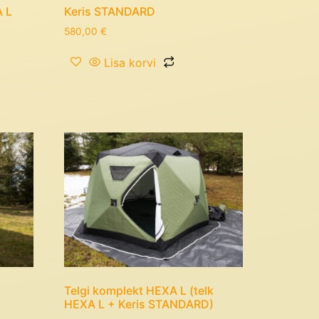
A L
Keris STANDARD
580,00
€
Lisa korvi
Telgi komplekt HEXA L (telk
HEXA L + Keris STANDARD)