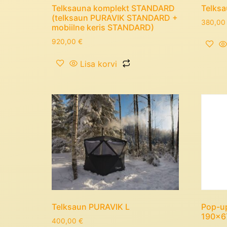
Telksauna komplekt STANDARD
Telks
(telksaun PURAVIK STANDARD +
380,0
mobiilne keris STANDARD)
920,00
€
Lisa korvi
Telksaun PURAVIK L
Pop-u
190x6
400,00
€