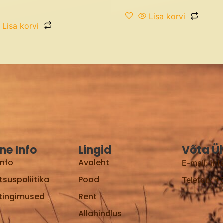
€
Lisa korvi
Lisa korvi
ine Info
Lingid
Võta Ü
Info
Avaleht
E-mail: in
tsuspoliitika
Pood
Telefon: 
tingimused
Rent
Allahindlus