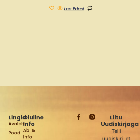
Loe Edasi
Lingid
Oluline
Liitu
Info
Uudiskirjaga
Avaleht
Abi &
Telli
Pood
Info
uudiskiri, et