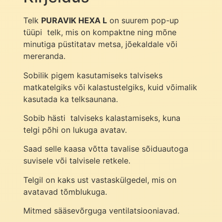
Telk
PURAVIK HEXA L
on suurem pop-up
tüüpi telk, mis on kompaktne ning mõne
minutiga püstitatav metsa, jõekaldale või
mereranda.
Sobilik pigem kasutamiseks talviseks
matkatelgiks või kalastustelgiks, kuid võimalik
kasutada ka telksaunana.
Sobib hästi talviseks kalastamiseks, kuna
telgi põhi on lukuga avatav.
Saad selle kaasa võtta tavalise sõiduautoga
suvisele või talvisele retkele.
Telgil on kaks ust vastaskülgedel, mis on
avatavad tõmblukuga.
Mitmed sääsevõrguga ventilatsiooniavad.