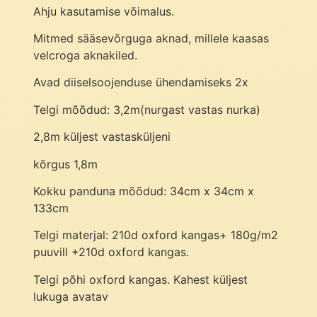
Ahju kasutamise võimalus.
Mitmed sääsevõrguga aknad, millele kaasas
velcroga aknakiled.
Avad diiselsoojenduse ühendamiseks 2x
Telgi mõõdud: 3,2m(nurgast vastas nurka)
2,8m küljest vastasküljeni
kõrgus 1,8m
Kokku panduna mõõdud: 34cm x 34cm x
133cm
Telgi materjal: 210d oxford kangas+ 180g/m2
puuvill +210d oxford kangas.
Telgi põhi oxford kangas. Kahest küljest
lukuga avatav