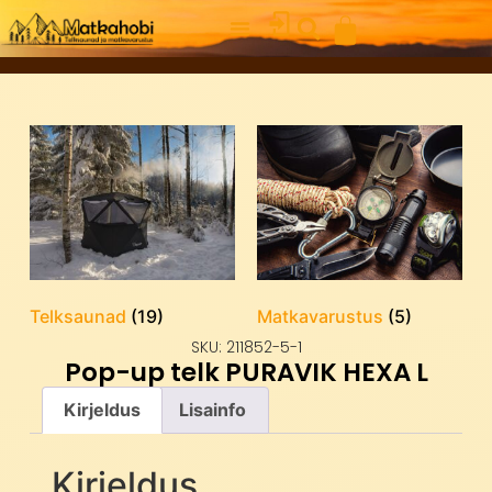
Telksaunad
(19)
Matkavarustus
(5)
SKU: 211852-5-1
Pop-up telk PURAVIK HEXA L
Kirjeldus
Lisainfo
Kirjeldus