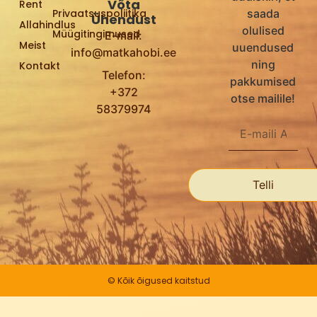
Võta
Rent
Privaatsuspoliitika
saada
Ühendust
Allahindlus
olulised
Müügitingimused
E-mail:
Meist
uuendused
info@matkahobi.ee
ning
Kontakt
Telefon:
pakkumised
+372
otse mailile!
58379974
Telli
© Kõik õigused kaitstud