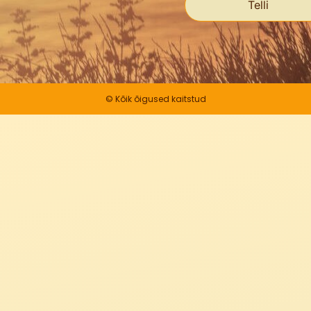
Telli
© Kõik õigused kaitstud