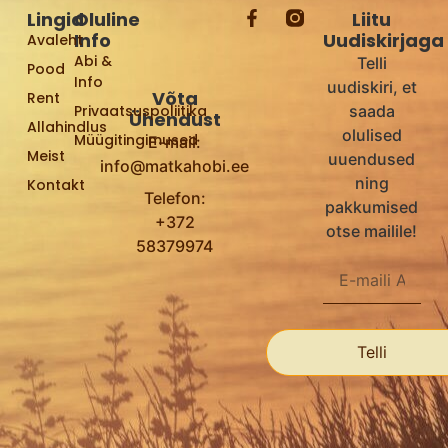
Lingid
Oluline
Liitu
Info
Uudiskirjaga
Avaleht
Abi &
Telli
Pood
Info
uudiskiri, et
Võta
Rent
Privaatsuspoliitika
saada
Ühendust
Allahindlus
olulised
Müügitingimused
E-mail:
Meist
uuendused
info@matkahobi.ee
ning
Kontakt
Telefon:
pakkumised
+372
otse mailile!
58379974
Telli