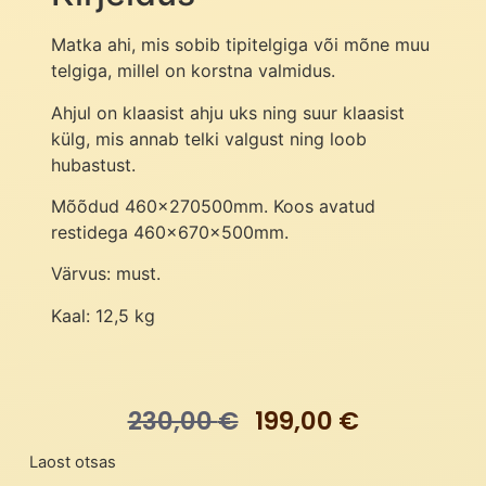
Matka ahi, mis sobib tipitelgiga või mõne muu
telgiga, millel on korstna valmidus.
Ahjul on klaasist ahju uks ning suur klaasist
külg, mis annab telki valgust ning loob
hubastust.
Mõõdud 460x270500mm. Koos avatud
restidega 460x670x500mm.
Värvus: must.
Kaal: 12,5 kg
230,00
€
199,00
€
Laost otsas