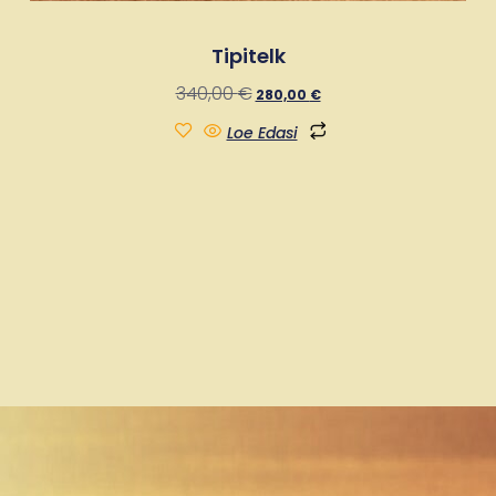
Tipitelk
340,00
€
280,00
€
Loe Edasi